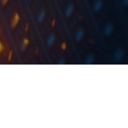
Interkapital je savjetovao Mlin i pekare u aranžiranju
akvizicijskog kredita koji je korišten za financiranje
akvizicije manjinskog udjela (24,8%) u Čakovečkim
mlinovima od najvećeg pojedinačnog dioničara.
Istovremeno, Mlin i pekare su potpisali
međudioničarski ugovor sa 2 mirovinska fonda (AZ i