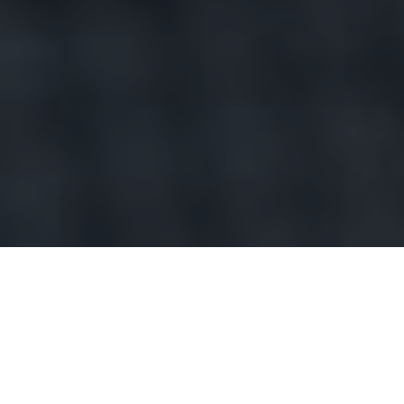
Počet ćemo tradicionalni pregled aktivnosti naših
klijenata na stranim Burzama sa zaista dramatičnim
podatkom. Jeste li znali da je 1899. g. tzv. market cap
US dionica činio 15% svjetskog dioničkog market cap-